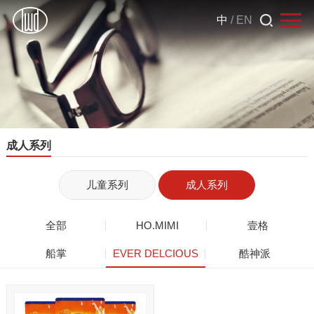
中
/
EN
成人系列
儿童系列
成人系列
全部
HO.MIMI
壹格
船掌
EVER DELCIOUS
酷神派