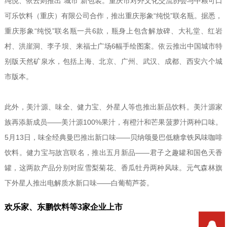
纯悦、依云则推出“城市”新包装。重庆市对外文化交流协会与中粮可口
可乐饮料（重庆）有限公司合作，推出重庆形象“纯悦”联名瓶。据悉，
重庆形象“纯悦”联名瓶一共6款，瓶身上包含解放碑、大礼堂、红岩
村、洪崖洞、李子坝、来福士广场6幅手绘图案。依云推出中国城市特
别版天然矿泉水，包括上海、北京、广州、武汉、成都、西安六个城
市版本。
此外，美汁源、味全、健力宝、外星人等也推出新品饮料。美汁源家
族再添新成员——美汁源100%果汁，有橙汁和芒果菠萝汁两种口味。
5月13日，味全经典曼巴推出新口味——贝纳颂曼巴低糖拿铁风味咖啡
饮料。健力宝与故宫联名，推出五月新品——君子之趣罐和国色天香
罐，这两款产品分别对应雪梨菊花、香瓜牡丹两种风味。元气森林旗
下外星人推出电解质水新口味——白葡萄芦荟。
欢乐家、东鹏饮料等3家企业上市